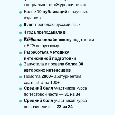
специальности «Журналистика»
Более
10 публикаций
в научных
изданиях
8 лет
преподаю русский язык
4 года преподавала
в
вузе
Создала онлайн-школу
подготовки
к ЕГЭ по русскому
Разработала
методику
интенсивной подготовки
Запустила и провела
более 30
авторских интенсивов
Помогла
2900+
абитуриентам
сдать ЕГЭ на 100+
Средний балл
участников курса
по тестовой части —
31 из 34
Средний балл
участников курса
по сочинению —
22 из 24