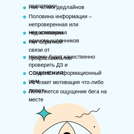
подготовки
Нет четких дедлайнов
Половина информации –
непроверенная или
недостоверная
Нет компании
единомышленников
Нет обратной
связи от
Некому будет качественно
профессионалов
проверить ДЗ и
СОЧИНЕНИЯ
Создается информационный
шум
Исчезает мотивация что-либо
делать
Появляется ощущение бега на
месте