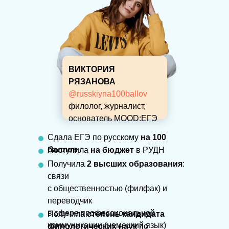
ВИКТОРИЯ
РЯЗАНОВА
@russkiyna100ballov
филолог, журналист,
основатель MOOD:ЕГЭ
Сдала ЕГЭ по русскому
на 100
баллов
Поступила
на бюджет
в РУДН
Получила
2 высших образования
:
связи
с общественностью (филфак) и
переводчик
в сфере профессиональной
Получила
степень кандидата
коммуникации (немецкий язык)
филологических наук
по